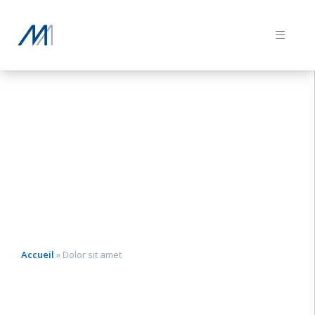

LE CABINET
NOS COMPÉTENCES
L’ÉQUIPE
PUBLICATIONS
Accueil
»
Dolor sit amet
CONTACT